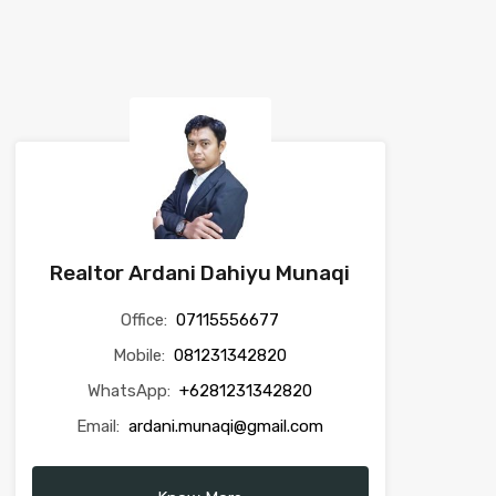
Realtor Ardani Dahiyu Munaqi
Office:
07115556677
Mobile:
081231342820
WhatsApp:
+6281231342820
Email:
ardani.munaqi@gmail.com