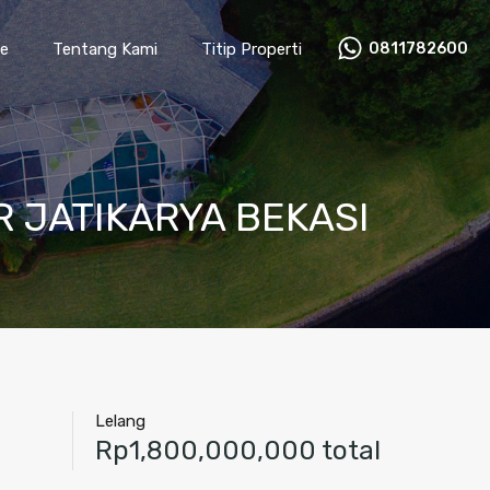
rs
Carrier
Article
Tentang Kami
Titip Properti
le
Tentang Kami
Titip Properti
0811782600
 JATIKARYA BEKASI
Lelang
Rp1,800,000,000 total