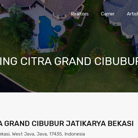
Realto
Realtors
Carrier
Artic
ING CITRA GRAND CIBUBUR
A GRAND CIBUBUR JATIKARYA BEKASI
ekasi, West Java, Java, 17435, Indonesia