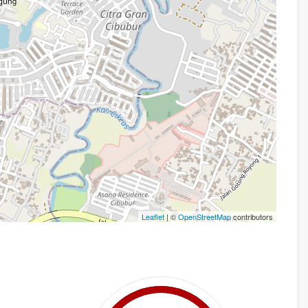
Leaflet
| ©
OpenStreetMap
contributors