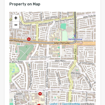
Property on Map
+
−
Leaflet
| ©
OpenStreetMap
contributors