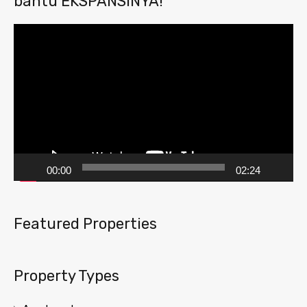
bantu EKSPANSINYA!
Pemutar
Video
00:00
02:24
Featured Properties
Property Types