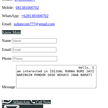
Mobile:
081381000702
WhatsApp:
+6281381000702
Email:
sultancorp777@gmail.com
Know More
Name
Email
Phone
Message
WhatsApp
Call Now