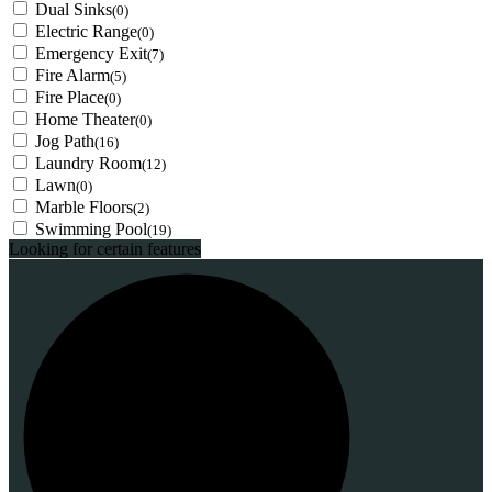
Dual Sinks
(0)
Electric Range
(0)
Emergency Exit
(7)
Fire Alarm
(5)
Fire Place
(0)
Home Theater
(0)
Jog Path
(16)
Laundry Room
(12)
Lawn
(0)
Marble Floors
(2)
Swimming Pool
(19)
Looking for certain features