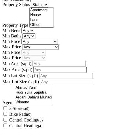
Property Status
Property Type
Min Beds
Min Baths
Min Price
Max Price
Min Price
Max Price
Min Area
(sq ft)
Max Area
(sq ft)
Min Lot Size
(sq ft)
Max Lot Size
(sq ft)
Agent
2 Stories
(0)
Bike Path
(0)
Central Cooling
(5)
Central Heating
(4)