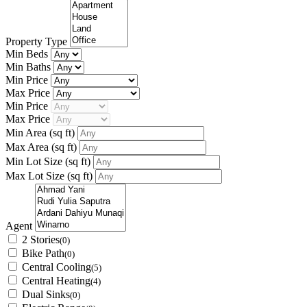
Property Type
Min Beds
Min Baths
Min Price
Max Price
Min Price
Max Price
Min Area
(sq ft)
Max Area
(sq ft)
Min Lot Size
(sq ft)
Max Lot Size
(sq ft)
Agent
2 Stories
(0)
Bike Path
(0)
Central Cooling
(5)
Central Heating
(4)
Dual Sinks
(0)