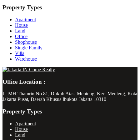
Property Types
Apartment
House
Land
Office
Shophouse
Single Family
Villa
Warehouse
Office Location :
Jl. MH Thamrin No.81, Dukuh Atas, Menteng, Kec. Menteng, Kota
Jakarta Pusat, Daerah Khusus Ibukota Jakarta 10310
Property Types
Apartment
House
Land