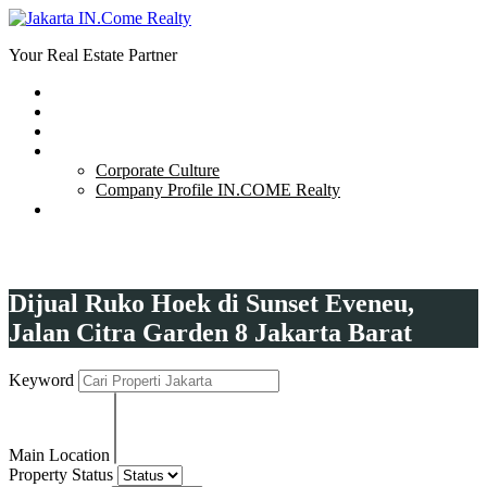
Your Real Estate Partner
Realtors
Carrier
Article
Tentang Kami
Corporate Culture
Company Profile IN.COME Realty
Titip Properti
0811782600
Dijual Ruko Hoek di Sunset Eveneu,
Jalan Citra Garden 8 Jakarta Barat
Keyword
Main Location
Property Status