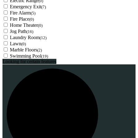
Electric Range
(0)
Emergency Exit
(7)
Fire Alarm
(5)
Fire Place
(0)
Home Theater
(0)
Jog Path
(16)
Laundry Room
(12)
Lawn
(0)
Marble Floors
(2)
Swimming Pool
(19)
Looking for certain features