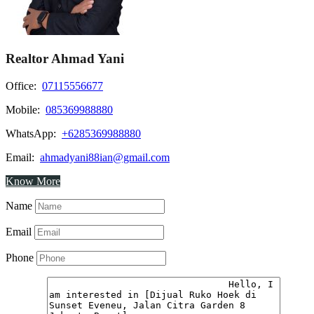
Realtor Ahmad Yani
Office:
07115556677
Mobile:
085369988880
WhatsApp:
+6285369988880
Email:
ahmadyani88ian@gmail.com
Know More
Name
Email
Phone