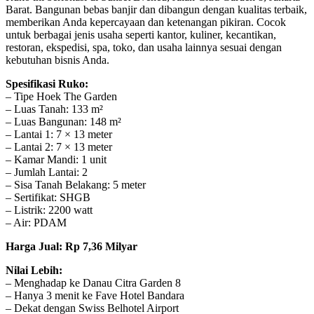
Barat. Bangunan bebas banjir dan dibangun dengan kualitas terbaik,
memberikan Anda kepercayaan dan ketenangan pikiran. Cocok
untuk berbagai jenis usaha seperti kantor, kuliner, kecantikan,
restoran, ekspedisi, spa, toko, dan usaha lainnya sesuai dengan
kebutuhan bisnis Anda.
Spesifikasi Ruko:
– Tipe Hoek The Garden
– Luas Tanah: 133 m²
– Luas Bangunan: 148 m²
– Lantai 1: 7 × 13 meter
– Lantai 2: 7 × 13 meter
– Kamar Mandi: 1 unit
– Jumlah Lantai: 2
– Sisa Tanah Belakang: 5 meter
– Sertifikat: SHGB
– Listrik: 2200 watt
– Air: PDAM
Harga Jual: Rp 7,36 Milyar
Nilai Lebih:
– Menghadap ke Danau Citra Garden 8
– Hanya 3 menit ke Fave Hotel Bandara
– Dekat dengan Swiss Belhotel Airport