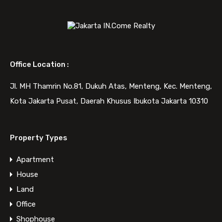
Message
Office Location :
Jl. MH Thamrin No.81, Dukuh Atas, Menteng, Kec. Menteng,
Kota Jakarta Pusat, Daerah Khusus Ibukota Jakarta 10310
WhatsApp
Call Now
Property Types
Send Message
Apartment
House
Land
Pengusaha Focus Bisnis aja, Kami
Office
bantu EKSPANSINYA!
Shophouse