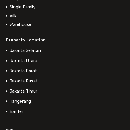
Single Family
Villa
Warehouse
Property Location
Jakarta Selatan
Featured Properties
Jakarta Utara
Jakarta Barat
Property Types
Jakarta Pusat
Jakarta Timur
Apartment
Tangerang
House
Land
Banten
Office
Shophouse