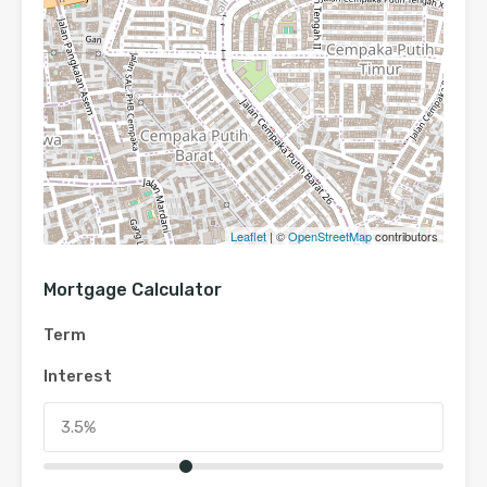
Leaflet
| ©
OpenStreetMap
contributors
Mortgage Calculator
Term
Interest