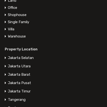
Land
Pengusaha Focus Bisnis aja, Kami
Office
bantu EKSPANSINYA!
Shophouse
Single Family
Villa
Warehouse
Property Location
Jakarta Selatan
Featured Properties
Jakarta Utara
Jakarta Barat
Property Types
Jakarta Pusat
Jakarta Timur
Apartment
Tangerang
House