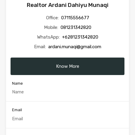
Realtor Ardani Dahiyu Munaqi
Office:
07115556677
Mobile:
081231342820
WhatsApp:
+6281231342820
Email:
ardani.munaqi@gmail.com
Know More
Name
Email