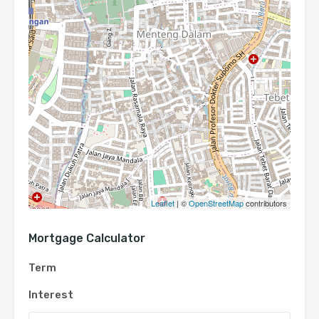
Leaflet
| ©
OpenStreetMap
contributors
Mortgage Calculator
Term
Interest