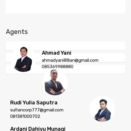
Agents
Ahmad Yani
ahmadyani88ian@gmail.com
085369988880
Rudi Yulia Saputra
sultancorp777@gmail.com
081381000702
Ardani Dahiyu Munaqi